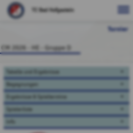
TC Bad Hofgastein
Turnier
CM 2026 - HE - Gruppe D
Tabelle und Ergebnisse
Begegnungen
Ergebnisse & Spieltermine
Spielerliste
Info