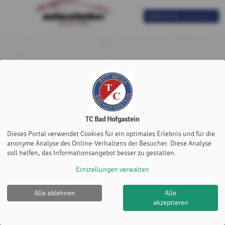
TC Bad Hofgastein
Dieses Portal verwendet Cookies für ein optimales Erlebnis und für die
anonyme Analyse des Online-Verhaltens der Besucher. Diese Analyse
soll helfen, das Informationsangebot besser zu gestalten.
Einstellungen verwalten
Alle ablehnen
Alle
akzeptieren
TC Bad Hofgastein |
Impressum
|
Cookie Policy
© 2012-2026
eTennis