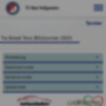
TC Bad Hofgastein
Turnier
Tie Break Tens Blitzturnier 2025
Anmeldung
Gewinnerrunde
Verliererrunde
Spielerliste