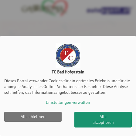
TC Bad Hofgastein
Dieses Portal verwendet Cookies für ein optimales Erlebnis und für die
anonyme Analyse des Online-Verhaltens der Besucher. Diese Analyse
soll helfen, das Informationsangebot besser zu gestalten.
Einstellungen verwalten
Alle ablehnen
Alle
akzeptieren
TC Bad Hofgastein |
Impressum
|
Cookie Policy
© 2012-2026
eTennis