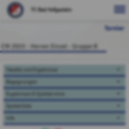
TC Bad Hofgastein
Turnier
CM 2025 - Herren Einzel - Gruppe B
Tabelle und Ergebnisse
Begegnungen
Ergebnisse & Spieltermine
Spielerliste
Info