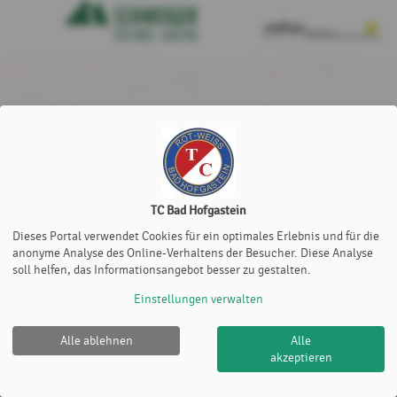
TC Bad Hofgastein
Dieses Portal verwendet Cookies für ein optimales Erlebnis und für die
anonyme Analyse des Online-Verhaltens der Besucher. Diese Analyse
soll helfen, das Informationsangebot besser zu gestalten.
Einstellungen verwalten
Alle ablehnen
Alle
akzeptieren
TC Bad Hofgastein |
Impressum
|
Cookie Policy
© 2012-2026
eTennis