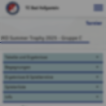
TC Bad Hofgastein
Turnier
MD Summer Trophy 2025 - Gruppe C
Tabelle und Ergebnisse
Begegnungen
Ergebnisse & Spieltermine
Spielerliste
Info