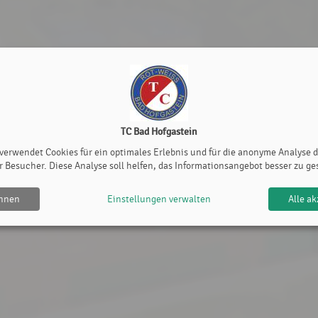
TC Bad Hofgastein
 verwendet Cookies für ein optimales Erlebnis und für die anonyme Analyse 
r Besucher. Diese Analyse soll helfen, das Informationsangebot besser zu ge
ehnen
Einstellungen verwalten
Alle ak